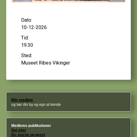
Dato:
10-12-2026
Tid:
19.30
Sted:
Museet Ribes Vikinger
Bliv medlem
og lær din by og egn at kende
Medlems-publikationer
Det sker
By, marsk og geest