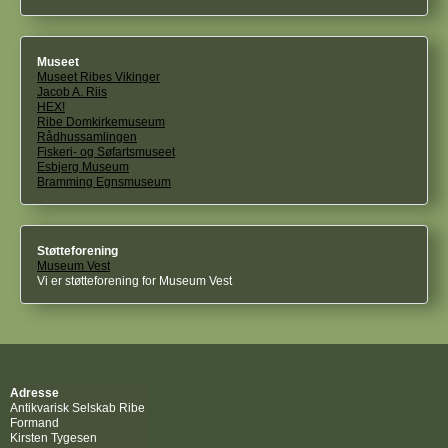
Museet
Museet Ribes Vikinger
Jacob A. Riis
HEX!
Ribe Domkirkemuseum
Rådhussamlingen
Fiskeri- og Søfartsmuseet
Esbjerg Museum
Bramming Egnsmuseum
Støtteforening
Museum Vest
Vi er støtteforening for Museum Vest
Adresse
Antikvarisk Selskab Ribe
Formand
Kirsten Tygesen