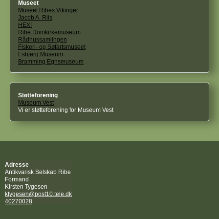
Museet
Museet Ribes Vikinger
Jacob A. Riis
HEX!
Ribe Domkirkemuseum
Rådhussamlingen
Fiskeri- og Søfartsmuseet
Esbjerg Museum
Bramming Egnsmuseum
Støtteforening
Museum Vest
Vi er støtteforening for Museum Vest
Adresse
Antikvarisk Selskab Ribe
Formand
Kirsten Tygesen
ktygesen@post10.tele.dk
40270028