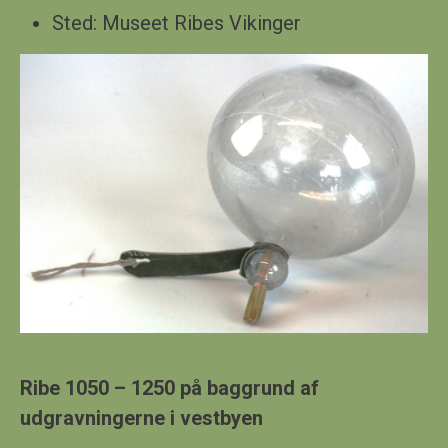
Sted:
Museet Ribes Vikinger
Ribe 1050 – 1250 på baggrund af
udgravningerne i
vestbyen