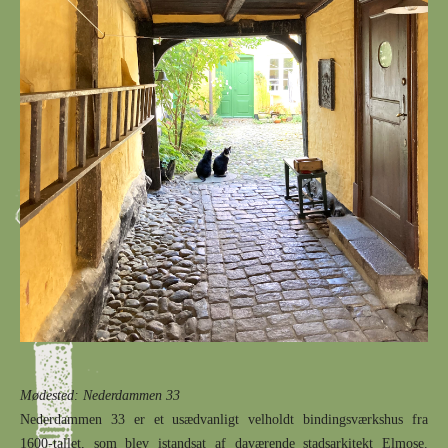
Mødested:
Nederdammen
33
Nederdammen
33 er et usædvanligt velholdt bindingsværkshus fra
1600
-
tallet, som blev istandsat af daværende stadsarkitekt Elmose.