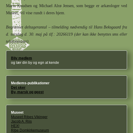
Maria Knudsen og Michael Alrø Jensen, som begge er arkæologer ved
Museet, vil vise rundt
i
deres hjem.
Begrænset deltagerantal – tilmelding nødvendig til Hans
Beksgaard
fra
d.
torsdag d. 30. maj
på
tlf.: 20266119 (der kan ikke benyttes sms eller
telefonsvarer).
Bliv medlem
og lær din by og egn at kende
Medlems-publikationer
Det sker
By, marsk og geest
Museet
Museet Ribes Vikinger
Jacob A. Riis
HEX!
Ribe Domkirkemuseum